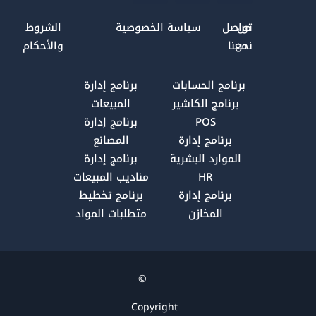
s
n
c
t
k
e
من
تواصل
سياسة الخصوصية
الشروط
a
e
b
نحن
معنا
والأحكام
g
d
o
r
i
o
برنامج الحسابات
برنامج إدارة
a
n
k
برنامج الكاشير
المبيعات
m
POS
برنامج إدارة
برنامج إدارة
المصانع
الموارد البشرية
برنامج إدارة
HR
مناديب المبيعات
برنامج إدارة
برنامج تخطيط
المخازن
متطلبات المواد
©
Copyright