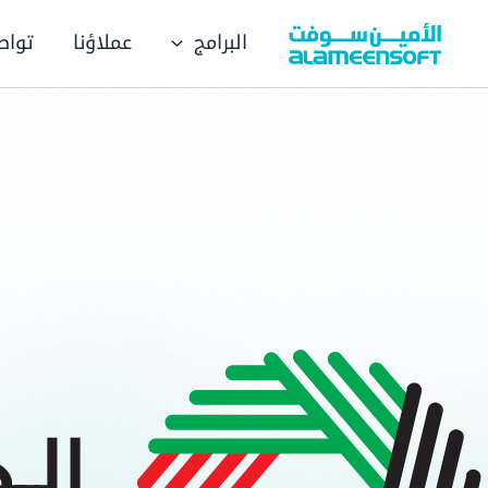
خطي
البرامج
عملاؤنا
تواص
لى
لمحتوى