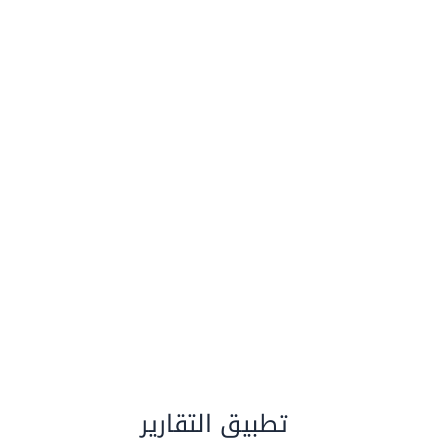
يات من خلال الهاتف أو أي جهاز ذكي، تابع أداء الأعمال، المخزون، المبيعات والتقارير مع
تطبيق التقارير