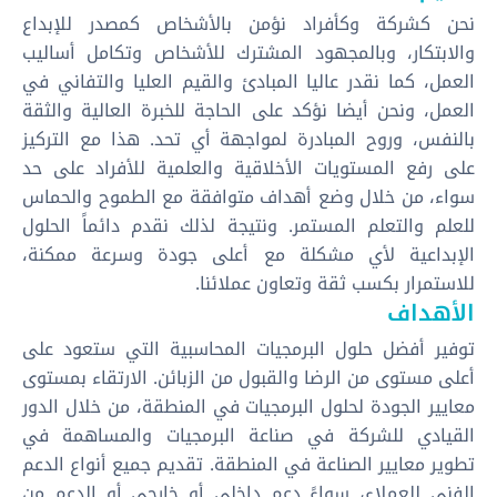
نحن كشركة وكأفراد نؤمن بالأشخاص كمصدر للإبداع
والابتكار، وبالمجهود المشترك للأشخاص وتكامل أساليب
العمل، كما نقدر عاليا المبادئ والقيم العليا والتفاني في
العمل، ونحن أيضا نؤكد على الحاجة للخبرة العالية والثقة
بالنفس، وروح المبادرة لمواجهة أي تحد. هذا مع التركيز
على رفع المستويات الأخلاقية والعلمية للأفراد على حد
سواء، من خلال وضع أهداف متوافقة مع الطموح والحماس
للعلم والتعلم المستمر. ونتيجة لذلك نقدم دائماً الحلول
الإبداعية لأي مشكلة مع أعلى جودة وسرعة ممكنة،
للاستمرار بكسب ثقة وتعاون عملائنا.
الأهداف
توفير أفضل حلول البرمجيات المحاسبية التي ستعود على
أعلى مستوى من الرضا والقبول من الزبائن. الارتقاء بمستوى
معايير الجودة لحلول البرمجيات في المنطقة، من خلال الدور
القيادي للشركة في صناعة البرمجيات والمساهمة في
تطوير معايير الصناعة في المنطقة. تقديم جميع أنواع الدعم
الفني للعملاء، سواءً دعم داخلي أو خارجي أو الدعم من