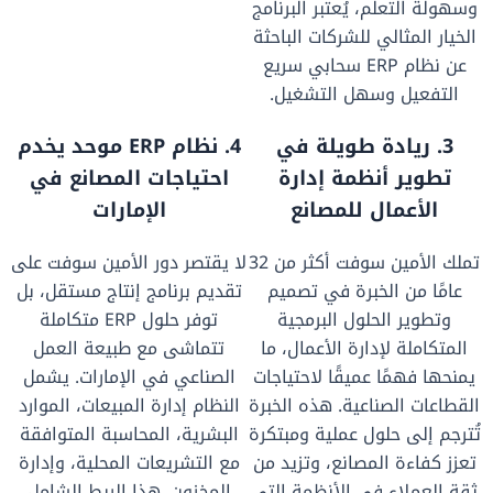
وسهولة التعلّم، يُعتبر البرنامج
الخيار المثالي للشركات الباحثة
عن نظام ERP سحابي سريع
التفعيل وسهل التشغيل.
3. ريادة طويلة في
4. نظام ERP موحد يخدم
تطوير أنظمة إدارة
احتياجات المصانع في
الأعمال للمصانع
الإمارات
تملك الأمين سوفت أكثر من 32
لا يقتصر دور الأمين سوفت على
عامًا من الخبرة في تصميم
تقديم برنامج إنتاج مستقل، بل
وتطوير الحلول البرمجية
توفر حلول ERP متكاملة
المتكاملة لإدارة الأعمال، ما
تتماشى مع طبيعة العمل
يمنحها فهمًا عميقًا لاحتياجات
الصناعي في الإمارات. يشمل
القطاعات الصناعية. هذه الخبرة
النظام إدارة المبيعات، الموارد
تُترجم إلى حلول عملية ومبتكرة
البشرية، المحاسبة المتوافقة
تعزز كفاءة المصانع، وتزيد من
مع التشريعات المحلية، وإدارة
ثقة العملاء في الأنظمة التي
المخزون. هذا الربط الشامل