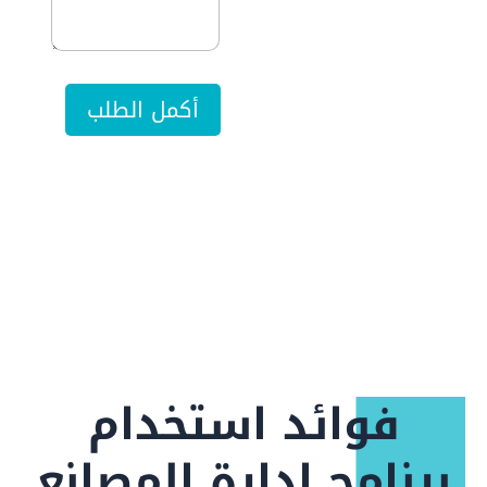
ي
د
ا
ل
ا
س
أكمل الطلب
م
ر
ق
م
فوائد استخدام
برنامج إدارة المصانع