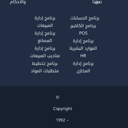
s
a
e
b
نحن
معنا
والأحكام
a
g
d
o
p
r
i
o
برنامج الحسابات
برنامج إدارة
p
a
n
k
المبيعات
برنامج الكاشير
m
POS
برنامج إدارة
المصانع
برنامج إدارة
الموارد البشرية
برنامج إدارة
HR
مناديب المبيعات
برنامج إدارة
برنامج تخطيط
المخازن
متطلبات المواد
©
Copyright
1992 –