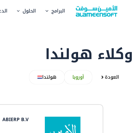
خطي
البرامج
الحلول
الدع
لى
لمحتوى
وكلاء هولندا
العودة
أوروبا
هولندا
ABIERP B.V