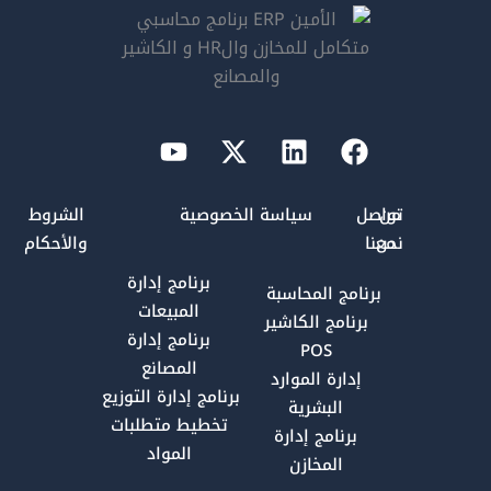
Youtube
Linkedin
X-
Facebook
twitter
من
تواصل
سياسة الخصوصية
الشروط
نحن
معنا
والأحكام
برنامج إدارة
برنامج المحاسبة
المبيعات
برنامج الكاشير
برنامج إدارة
POS
المصانع
إدارة الموارد
برنامج إدارة التوزيع
البشرية
تخطيط متطلبات
برنامج إدارة
المواد
المخازن