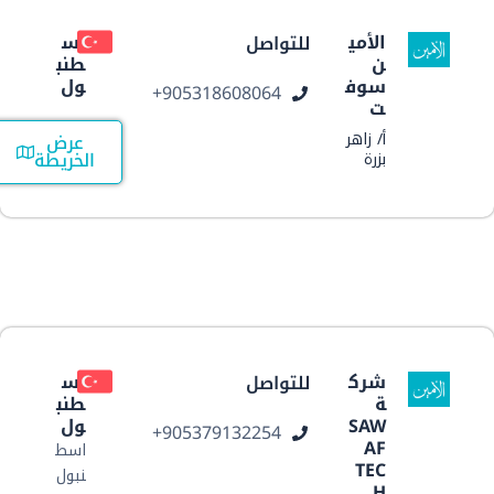
الأمي
اس
للتواصل
ن
طنب
سوف
ول
ر
905318608064+
ت
أ/ زاهر
عرض
الخريطة
بزرة
شرك
اس
للتواصل
ة
طنب
SAW
ول
ر
905379132254+
AF
اسط
TEC
نبول
H