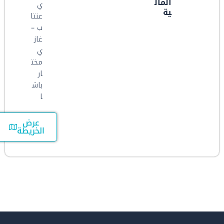
المال
ي
ية
عنتا
ب –
غاز
ي
مخت
ار
باش
ا
عرض
الخريطة