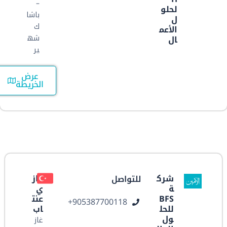
–
لحلو
باشا
ل
ك
الأعم
شه
ال
ير
عرض
الخريطة
شرك
غاز
للتواصل
ة
ي
BFS
عنت
ر
905387700118+
للحل
اب
ول
غاز