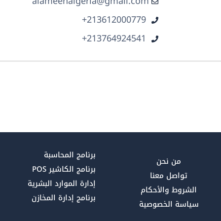
alameenalgeria@gmail.com
ر
213612000779+
ر
213764924541+
برنامج المحاسبة
من نحن
برنامج الكاشير POS
تواصل معنا
إدارة الموارد البشرية
الشروط والأحكام
برنامج إدارة المخازن
سياسة الخصوصية